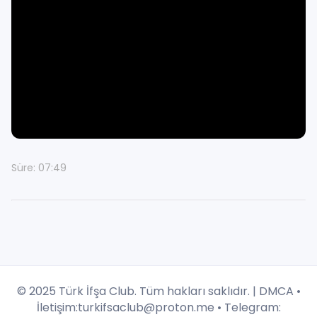
Süre: 07:49
© 2025 Türk İfşa Club. Tüm hakları saklıdır. |
DMCA
•
İletişim:
turkifsaclub@proton.me
• Telegram: