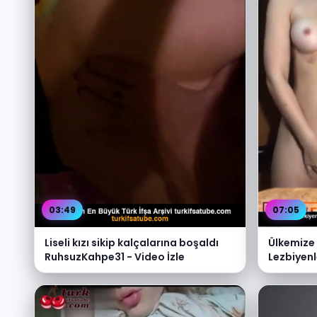
03:49
07:05
Liseli kızı sikip kalçalarına boşaldı
Ülkemize 
RuhsuzKahpe31 - Video İzle
Lezbiyenl