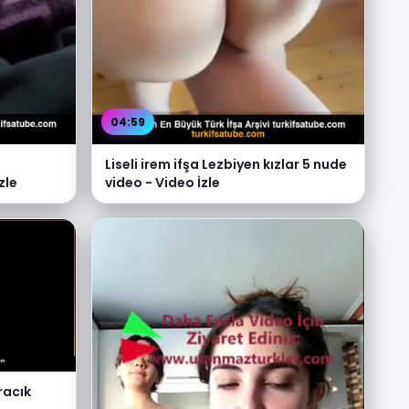
04:59
Liseli irem ifşa Lezbiyen kızlar 5 nude
zle
video - Video İzle
aracık