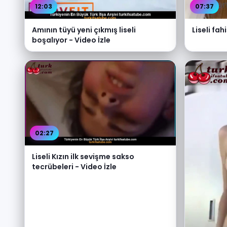
12:03
07:37
Amının tüyü yeni çıkmış liseli
Liseli fah
boşalıyor - Video İzle
02:27
Liseli Kızın ilk sevişme sakso
tecrübeleri - Video İzle