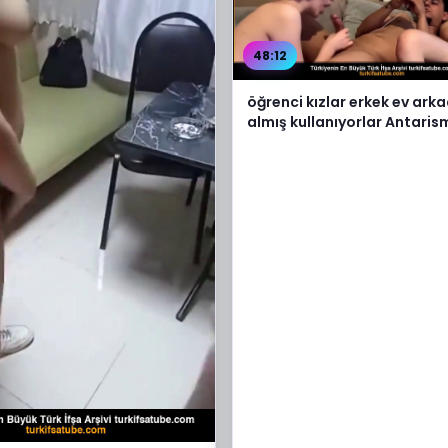
48:12
öğrenci kızlar erkek ev ark
almış kullanıyorlar Antaris
İzle