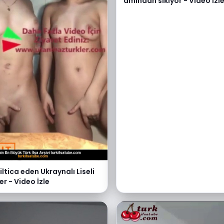
amından sikiyor - Video İzl
iltica eden Ukraynalı Liseli
er - Video İzle