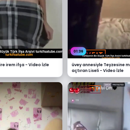
01:36
ire irem ifşa - Video İzle
üvey annesiyle Teyzesine 
açtıran Liseli - Video İzle