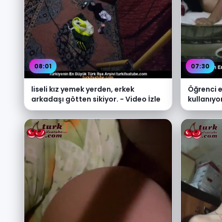
08:01
07:30
liseli kız yemek yerden, erkek
Öğrenci e
arkadaşı götten sikiyor. - Video İzle
kullanıyor