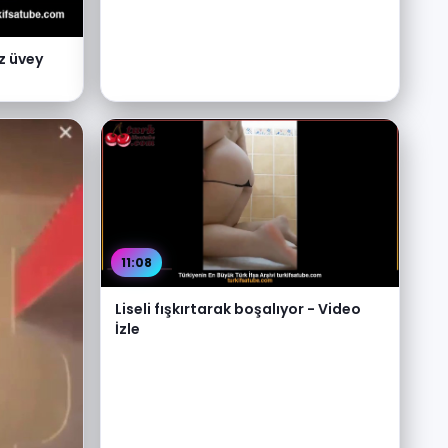
ız üvey
11:08
Liseli fışkırtarak boşalıyor - Video
İzle