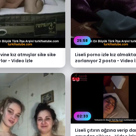
25:58
vine kız atmışlar sike sike
Liseli porno izle kız almakta
lar - Video İzle
zorlanıyor 2 posta - Video İ
02:33
Liseli çıtırın ağzına verip d