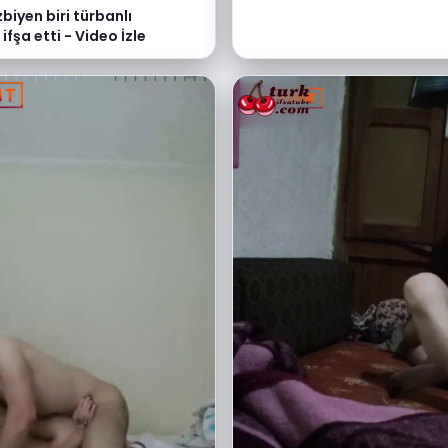
ezbiyen biri türbanlı
ifşa etti - Video İzle