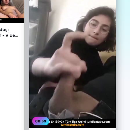
adaşı
m - Video
00:59