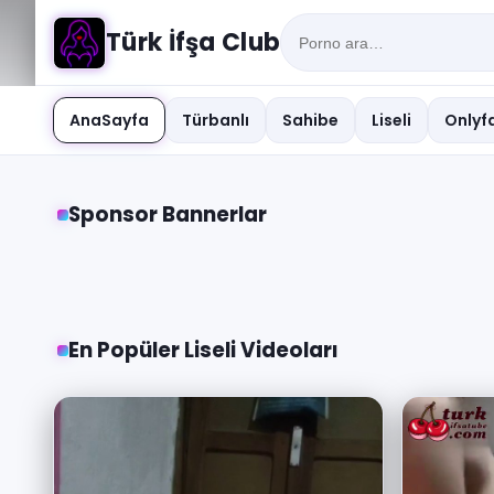
Türk İfşa Club
AnaSayfa
Türbanlı
Sahibe
Liseli
Onlyfa
Sponsor Bannerlar
En Popüler Liseli Videoları