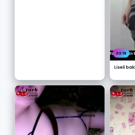
03:19
Liseli bak