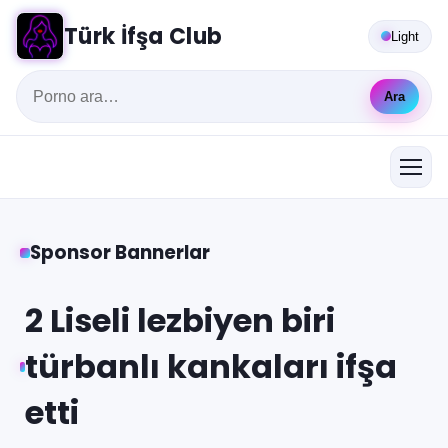
Türk İfşa Club
Light
Ara
Sponsor Bannerlar
2 Liseli lezbiyen biri
türbanlı kankaları ifşa
etti