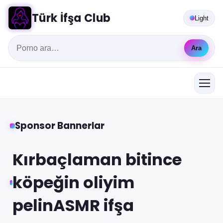
Türk İfşa Club
Light
Ara
Sponsor Bannerlar
Kırbaçlaman bitince
köpeğin oliyim
pelinASMR ifşa