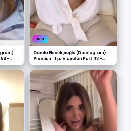
05:01
agram)
Damla Ekmekçioğlu (Damlagram)
 86 -
Premium İfşa Videoları Part 43 -
Video İzle