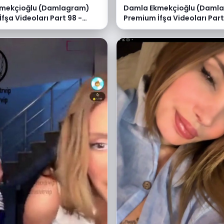
mekçioğlu (Damlagram)
Damla Ekmekçioğlu (Daml
fşa Videoları Part 98 -
Premium İfşa Videoları Part 
e
Video İzle