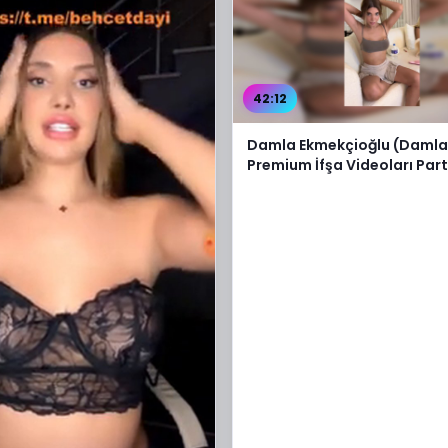
42:12
Damla Ekmekçioğlu (Daml
Premium İfşa Videoları Part
Video İzle