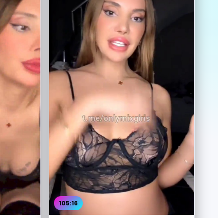
105:16