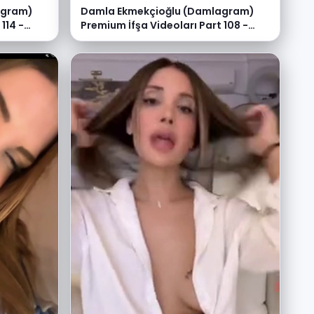
agram)
Damla Ekmekçioğlu (Damlagram)
114 -
Premium İfşa Videoları Part 108 -
Video İzle