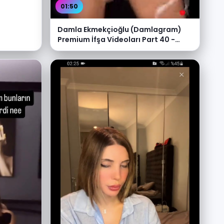
01:50
Damla Ekmekçioğlu (Damlagram)
Premium İfşa Videoları Part 40 -
Video İzle