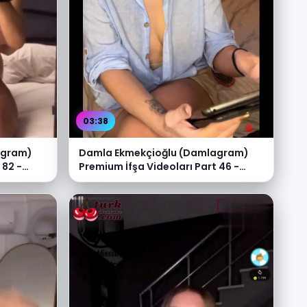
03:38
agram)
Damla Ekmekçioğlu (Damlagram)
 82 -
Premium İfşa Videoları Part 46 -
Video İzle