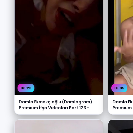
08:23
01:35
Damla Ekmekçioğlu (Damlagram)
Damla Ek
Premium İfşa Videoları Part 123 -
Premium İ
Video İzle
Video İzl