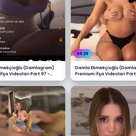
00:25
mekçioğlu (Damlagram)
Damla Ekmekçioğlu (Daml
fşa Videoları Part 97 -
Premium İfşa Videoları Part
e
Video İzle