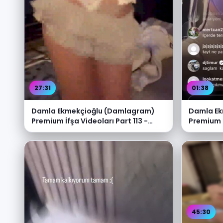
27:31
01:38
Damla Ekmekçioğlu (Damlagram)
Damla Ek
Premium İfşa Videoları Part 113 -
Premium İ
Video İzle
Video İzl
45:30