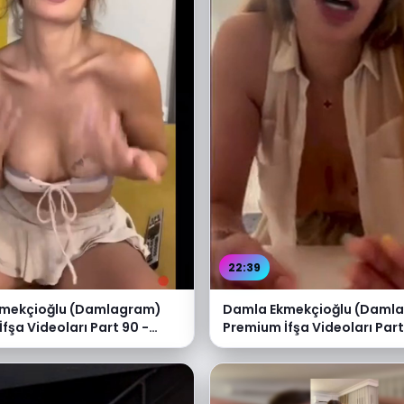
22:39
mekçioğlu (Damlagram)
Damla Ekmekçioğlu (Daml
fşa Videoları Part 90 -
Premium İfşa Videoları Part
e
Video İzle