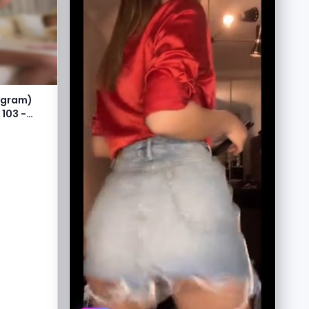
agram)
 103 -