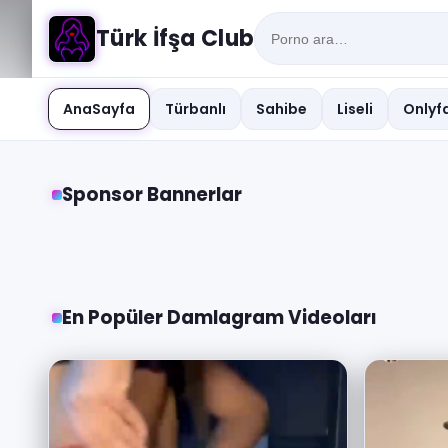
Türk İfşa Club
AnaSayfa
Türbanlı
Sahibe
Liseli
Onlyfa
Sponsor Bannerlar
En Popüler Damlagram Videoları