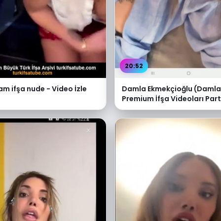
20:52
 ifşa nude - Video İzle
Damla Ekmekçioğlu (Daml
Premium İfşa Videoları Part
Video İzle