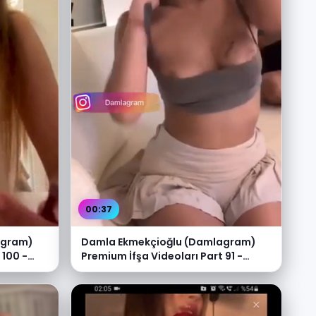
00:37
agram)
Damla Ekmekçioğlu (Damlagram)
 100 -
Premium İfşa Videoları Part 91 -
Video İzle