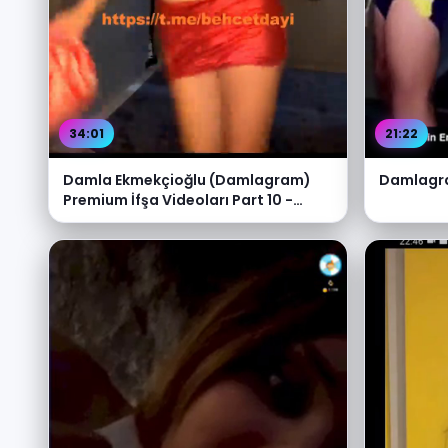
34:01
21:22
Damla Ekmekçioğlu (Damlagram)
Damlagram
Premium İfşa Videoları Part 10 -
Video İzle