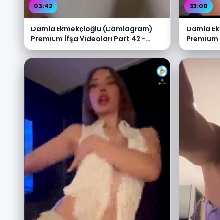
03:42
33:00
Damla Ekmekçioğlu (Damlagram)
Damla Ek
Premium İfşa Videoları Part 42 -
Premium İ
Video İzle
Video İzl