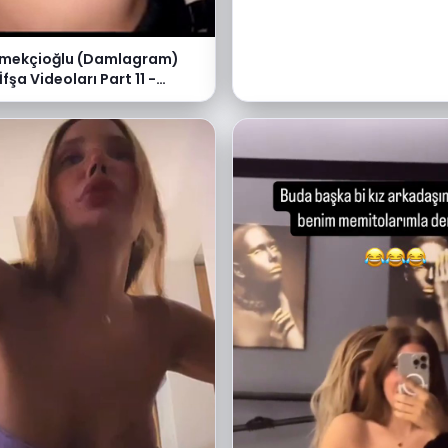
mekçioğlu (Damlagram)
fşa Videoları Part 11 -
e